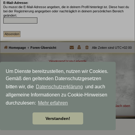
E-Mail-Adresse:
Du musst die E-Mail-Adresse angeben, die in deinem Profil hinterlegt ist. Diese hast du
bei der Registrierung angegeben oder nachträglich in deinem persönlichen Bereich
geändert.
Homepage
Foren-Übersicht
Alle Zeiten sind
UTC+02:00
Viewlegend Icon-Legende
Powered by
phpBB
® Forum Software © phpBB Limited
Um Dienste bereitzustellen, nutzen wir Cookies.
Deutsche Übersetzung durch
phpBB.de
Gemäß den geltenden Datenschutzgesetzen
Datenschutz
|
Nutzungsbedingungen
Style MagicMystical modified by
Talk19Zehn
bitten wir, die
Datenschutzerklärung
und auch
Created for: Akka the Witch
allgemeine Informationen zu Cookie-Hinweisen
phpBB-Themes by: OnGrayDesigns.de
durchzulesen:
Mehr erfahren
Nach oben
Verstanden!