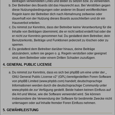
Beiträgen verwendeten Links und Bilder zu setzen bzw. zu verwenden.
Der Betreiber des Boards übt das Hausrecht aus. Bei Verstößen gegen
diese Nutzungsbedingungen oder anderer im Board veröffentlichten
Regeln kann der Betreiber dich nach Abmahnung zeitweise oder
dauerhaft von der Nutzung dieses Boards ausschließen und dir ein
Hausverbot erteilen.
Du nimmst zur Kenntnis, dass der Betreiber keine Verantwortung für die
Inhalte von Beiträgen übernimmt, die er nicht selbst erstellt hat oder die
er nicht zur Kenntnis genommen hat. Du gestattest dem Betreiber, dein
Benutzerkonto, Beiträge und Funktionen jederzeit zu löschen oder zu
sperren.
Du gestattest dem Betreiber darüber hinaus, deine Beiträge
abzuändern, sofern sie gegen o. g. Regeln verstoßen oder geeignet
sind, dem Betreiber oder einem Dritten Schaden zuzufügen.
4. GENERAL PUBLIC LICENSE
Du nimmst zur Kenntnis, dass es sich bei phpBB um eine unter der „
GNU General Public License v2
“ (GPL) bereitgestellten Foren-Software
von phpBB Limited (www.phpbb.com) handelt; deutschsprachige
Informationen werden durch die deutschsprachige Community unter
www.phpbb.de zur Verfügung gestellt. Beide haben keinen Einfluss auf
die Art und Weise, wie die Software verwendet wird. Sie können
insbesondere die Verwendung der Software für bestimmte Zwecke nicht
untersagen oder auf Inhalte fremder Foren Einfluss nehmen.
5. GEWÄHRLEISTUNG