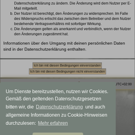
Datenschutzerklärung zu ändern. Die Änderung wird dem Nutzer per E-
Mail mitgeteilt.
Der Nutzer ist berechtigt, den Änderungen zu widersprechen. Im Falle
des Widerspruchs erlischt das zwischen dem Betreiber und dem Nutzer
bestehende Vertragsverhältnis mit sofortiger Wirkung.
Die Änderungen gelten als anerkannt und verbindlich, wenn der Nutzer
den Änderungen zugestimmt hat.
Informationen über den Umgang mit deinen persönlichen Daten
sind in der Datenschutzerklärung enthalten.
Homepage
Foren-Übersicht
Alle Zeiten sind
UTC+02:00
Um Dienste bereitzustellen, nutzen wir Cookies.
Viewlegend Icon-Legende
Gemäß den geltenden Datenschutzgesetzen
Powered by
phpBB
® Forum Software © phpBB Limited
bitten wir, die
Datenschutzerklärung
und auch
Deutsche Übersetzung durch
phpBB.de
allgemeine Informationen zu Cookie-Hinweisen
Datenschutz
|
Nutzungsbedingungen
Style MagicMystical modified by
Talk19Zehn
durchzulesen:
Mehr erfahren
Created for: Akka the Witch
phpBB-Themes by: OnGrayDesigns.de