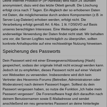
Deine Internet Protokol-IP (IP-Adresse) wird nach 24 Stunden
anonymisiert; dazu wird das letzte Oktett genullt. Die Löschung
erfolgt circa nach 7 Tagen. Ein Abgleich der so erhobenen Daten
mit Daten, die möglicherweise durch andere Komponenten (z.B. in
Server-Log-Dateien) erhoben werden, erfolgt nicht. Die
Verarbeitung erfolgt gemäß Art. 6 Abs. 1 lit. f DSGVO auf Basis
unseres berechtigten Interesses. Eine Weitergabe oder
anderweitige Verwendung der Daten findet nicht statt. Wir behalten
uns vor, die Server-Logfiles nachträglich zu überprüfen, sollten
konkrete Anhaltspunkte auf eine rechtswidrige Nutzung hinweisen.
Speicherung des Passworts
Dein Passwort wird mit einer Einwegeverschlüsselung (Hash)
gespeichert, sodass der originale Inhalt nicht erzeugt werden kann.
Jedoch ist zu empfehlen, dieses Passwort nicht auf einer Vielzahl
von Webseiten zu verwenden. Insbesondere wird dich kein
Vertreter des Hexenmix-Forums (Betreiber, Administratoren oder
Moderatoren) nach deinem Passwort fragen. Solltest du dein
Passwort vergessen haben, so nutze die Funktion „Ich habe mein
Passwort vergessen“. Die Forensoftware fragt dich daraufhin nach
deinem Benutzernamen sowie E-Mailadresse und sendet
anschließend ein neu generiertes Passwort an deine hinterlegte