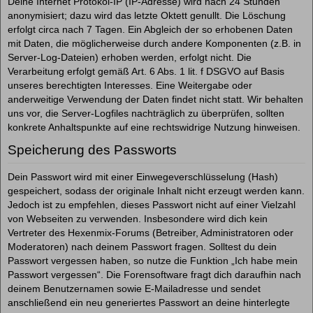
Deine Internet Protokol-IP (IP-Adresse) wird nach 24 Stunden
anonymisiert; dazu wird das letzte Oktett genullt. Die Löschung
erfolgt circa nach 7 Tagen. Ein Abgleich der so erhobenen Daten
mit Daten, die möglicherweise durch andere Komponenten (z.B. in
Server-Log-Dateien) erhoben werden, erfolgt nicht. Die
Verarbeitung erfolgt gemäß Art. 6 Abs. 1 lit. f DSGVO auf Basis
unseres berechtigten Interesses. Eine Weitergabe oder
anderweitige Verwendung der Daten findet nicht statt. Wir behalten
uns vor, die Server-Logfiles nachträglich zu überprüfen, sollten
konkrete Anhaltspunkte auf eine rechtswidrige Nutzung hinweisen.
Speicherung des Passworts
Dein Passwort wird mit einer Einwegeverschlüsselung (Hash)
gespeichert, sodass der originale Inhalt nicht erzeugt werden kann.
Jedoch ist zu empfehlen, dieses Passwort nicht auf einer Vielzahl
von Webseiten zu verwenden. Insbesondere wird dich kein
Vertreter des Hexenmix-Forums (Betreiber, Administratoren oder
Moderatoren) nach deinem Passwort fragen. Solltest du dein
Passwort vergessen haben, so nutze die Funktion „Ich habe mein
Passwort vergessen“. Die Forensoftware fragt dich daraufhin nach
deinem Benutzernamen sowie E-Mailadresse und sendet
anschließend ein neu generiertes Passwort an deine hinterlegte