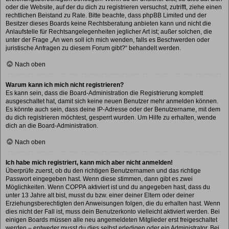
oder die Website, auf der du dich zu registrieren versuchst, zutrifft, ziehe einen
rechtlichen Beistand zu Rate. Bitte beachte, dass phpBB Limited und der
Besitzer dieses Boards keine Rechtsberatung anbieten kann und nicht die
Anlaufstelle für Rechtsangelegenheiten jeglicher Art ist; außer solchen, die
unter der Frage „An wen soll ich mich wenden, falls es Beschwerden oder
juristische Anfragen zu diesem Forum gibt?“ behandelt werden.
Nach oben
Warum kann ich mich nicht registrieren?
Es kann sein, dass die Board-Administration die Registrierung komplett
ausgeschaltet hat, damit sich keine neuen Benutzer mehr anmelden können.
Es könnte auch sein, dass deine IP-Adresse oder der Benutzername, mit dem
du dich registrieren möchtest, gesperrt wurden. Um Hilfe zu erhalten, wende
dich an die Board-Administration.
Nach oben
Ich habe mich registriert, kann mich aber nicht anmelden!
Überprüfe zuerst, ob du den richtigen Benutzernamen und das richtige
Passwort eingegeben hast. Wenn diese stimmen, dann gibt es zwei
Möglichkeiten. Wenn
COPPA
aktiviert ist und du angegeben hast, dass du
unter 13 Jahre alt bist, musst du bzw. einer deiner Eltern oder deiner
Erziehungsberechtigten den Anweisungen folgen, die du erhalten hast. Wenn
dies nicht der Fall ist, muss dein Benutzerkonto vielleicht aktiviert werden. Bei
einigen Boards müssen alle neu angemeldeten Mitglieder erst freigeschaltet
werden – entweder musst du dies selbst erledigen oder ein Administrator. Bei