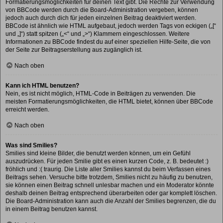
Formatierungsmöglichkeiten für deinen Text gibt. Die Rechte zur Verwendung
von BBCode werden durch die Board-Administration vergeben, können
jedoch auch durch dich für jeden einzelnen Beitrag deaktiviert werden.
BBCode ist ähnlich wie HTML aufgebaut, jedoch werden Tags von eckigen („[“
und „]“) statt spitzen („<“ und „>“) Klammern eingeschlossen. Weitere
Informationen zu BBCode findest du auf einer speziellen Hilfe-Seite, die von
der Seite zur Beitragserstellung aus zugänglich ist.
Nach oben
Kann ich HTML benutzen?
Nein, es ist nicht möglich, HTML-Code in Beiträgen zu verwenden. Die
meisten Formatierungsmöglichkeiten, die HTML bietet, können über BBCode
erreicht werden.
Nach oben
Was sind Smilies?
Smilies sind kleine Bilder, die benutzt werden können, um ein Gefühl
auszudrücken. Für jeden Smilie gibt es einen kurzen Code, z. B. bedeutet :)
fröhlich und :( traurig. Die Liste aller Smilies kannst du beim Verfassen eines
Beitrags sehen. Versuche bitte trotzdem, Smilies nicht zu häufig zu benutzen,
sie können einen Beitrag schnell unlesbar machen und ein Moderator könnte
deshalb deinen Beitrag entsprechend überarbeiten oder gar komplett löschen.
Die Board-Administration kann auch die Anzahl der Smilies begrenzen, die du
in einem Beitrag benutzen kannst.