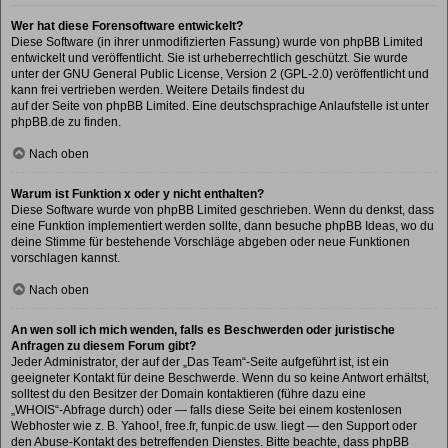
Wer hat diese Forensoftware entwickelt?
Diese Software (in ihrer unmodifizierten Fassung) wurde von
phpBB Limited
entwickelt und veröffentlicht. Sie ist urheberrechtlich geschützt. Sie wurde
unter der GNU General Public License, Version 2 (GPL-2.0) veröffentlicht und
kann frei vertrieben werden. Weitere Details findest du
auf der Seite von phpBB Limited
. Eine deutschsprachige Anlaufstelle ist unter
phpBB.de
zu finden.
Nach oben
Warum ist Funktion x oder y nicht enthalten?
Diese Software wurde von phpBB Limited geschrieben. Wenn du denkst, dass
eine Funktion implementiert werden sollte, dann besuche
phpBB Ideas
, wo du
deine Stimme für bestehende Vorschläge abgeben oder neue Funktionen
vorschlagen kannst.
Nach oben
An wen soll ich mich wenden, falls es Beschwerden oder juristische
Anfragen zu diesem Forum gibt?
Jeder Administrator, der auf der „Das Team“-Seite aufgeführt ist, ist ein
geeigneter Kontakt für deine Beschwerde. Wenn du so keine Antwort erhältst,
solltest du den Besitzer der Domain kontaktieren (führe dazu eine
„WHOIS“-Abfrage
durch) oder — falls diese Seite bei einem kostenlosen
Webhoster wie z. B. Yahoo!, free.fr, funpic.de usw. liegt — den Support oder
den Abuse-Kontakt des betreffenden Dienstes. Bitte beachte, dass phpBB