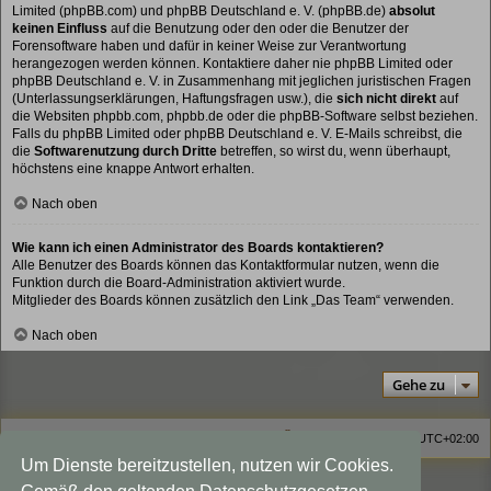
Limited (phpBB.com) und phpBB Deutschland e. V. (phpBB.de)
absolut
keinen Einfluss
auf die Benutzung oder den oder die Benutzer der
Forensoftware haben und dafür in keiner Weise zur Verantwortung
herangezogen werden können. Kontaktiere daher nie phpBB Limited oder
phpBB Deutschland e. V. in Zusammenhang mit jeglichen juristischen Fragen
(Unterlassungserklärungen, Haftungsfragen usw.), die
sich nicht direkt
auf
die Websiten phpbb.com, phpbb.de oder die phpBB-Software selbst beziehen.
Falls du phpBB Limited oder phpBB Deutschland e. V. E-Mails schreibst, die
die
Softwarenutzung durch Dritte
betreffen, so wirst du, wenn überhaupt,
höchstens eine knappe Antwort erhalten.
Nach oben
Wie kann ich einen Administrator des Boards kontaktieren?
Alle Benutzer des Boards können das Kontaktformular nutzen, wenn die
Funktion durch die Board-Administration aktiviert wurde.
Mitglieder des Boards können zusätzlich den Link „Das Team“ verwenden.
Nach oben
Gehe zu
Homepage
Foren-Übersicht
Alle Zeiten sind
UTC+02:00
Um Dienste bereitzustellen, nutzen wir Cookies.
Viewlegend Icon-Legende