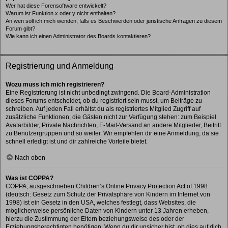
Wer hat diese Forensoftware entwickelt?
Warum ist Funktion x oder y nicht enthalten?
An wen soll ich mich wenden, falls es Beschwerden oder juristische Anfragen zu diesem
Forum gibt?
Wie kann ich einen Administrator des Boards kontaktieren?
Registrierung und Anmeldung
Wozu muss ich mich registrieren?
Eine Registrierung ist nicht unbedingt zwingend. Die Board-Administration
dieses Forums entscheidet, ob du registriert sein musst, um Beiträge zu
schreiben. Auf jeden Fall erhältst du als registriertes Mitglied Zugriff auf
zusätzliche Funktionen, die Gästen nicht zur Verfügung stehen: zum Beispiel
Avatarbilder, Private Nachrichten, E-Mail-Versand an andere Mitglieder, Beitritt
zu Benutzergruppen und so weiter. Wir empfehlen dir eine Anmeldung, da sie
schnell erledigt ist und dir zahlreiche Vorteile bietet.
Nach oben
Was ist COPPA?
COPPA, ausgeschrieben Children’s Online Privacy Protection Act of 1998
(deutsch: Gesetz zum Schutz der Privatsphäre von Kindern im Internet von
1998) ist ein Gesetz in den USA, welches festlegt, dass Websites, die
möglicherweise persönliche Daten von Kindern unter 13 Jahren erheben,
hierzu die Zustimmung der Eltern beziehungsweise des oder der
Erziehungsberechtigten benötigen. Wenn du dir unsicher bist, ob dies auf dich