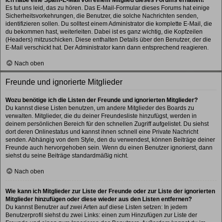
Es tut uns leid, das zu hören. Das E-Mail-Formular dieses Forums hat einige
Sicherheitsvorkehrungen, die Benutzer, die solche Nachrichten senden,
identifizieren sollen. Du solltest einem Administrator die komplette E-Mail, die
du bekommen hast, weiterleiten. Dabei ist es ganz wichtig, die Kopfzeilen
(Headers) mitzuschicken. Diese enthalten Details über den Benutzer, der die
E-Mail verschickt hat. Der Administrator kann dann entsprechend reagieren.
Nach oben
Freunde und ignorierte Mitglieder
Wozu benötige ich die Listen der Freunde und ignorierten Mitglieder?
Du kannst diese Listen benutzen, um andere Mitglieder des Boards zu
verwalten. Mitglieder, die du deiner Freundesliste hinzufügst, werden in
deinem persönlichen Bereich für den schnellen Zugriff aufgelistet. Du siehst
dort deren Onlinestatus und kannst ihnen schnell eine Private Nachricht
senden. Abhängig von dem Style, den du verwendest, können Beiträge deiner
Freunde auch hervorgehoben sein. Wenn du einen Benutzer ignorierst, dann
siehst du seine Beiträge standardmäßig nicht.
Nach oben
Wie kann ich Mitglieder zur Liste der Freunde oder zur Liste der ignorierten
Mitglieder hinzufügen oder diese wieder aus den Listen entfernen?
Du kannst Benutzer auf zwei Arten auf diese Listen setzen: In jedem
Benutzerprofil siehst du zwei Links: einen zum Hinzufügen zur Liste der