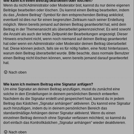
Wie kann ich einen Beitrag bearbeiten oder löschen?
Wenn du nicht Administrator oder Moderator bist, kannst du nur deine eigenen
Beiträge bearbeiten oder löschen. Du kannst einen Beitrag bearbeiten, indem
du das „Ändere Beitrag“-Symbol für den entsprechenden Beitrag anklickst;
eventuell ist dies nur für einen begrenzten Zeitraum nach seiner Erstellung
möglich. Wenn bereits jemand auf deinen Beitrag geantwortet hat, wird dein
Beitrag in der Themenansicht als überarbeitet gekennzeichnet. Es wird sowohl
die Anzahl als auch der letzte Zeitpunkt der Bearbeitungen angezeigt. Dieser
Hinweis erscheint nicht, wenn noch niemand auf deinen Beitrag geantwortet
hat oder wenn ein Administrator oder Moderator deinen Beitrag überarbeitet
hat. Diese können jedoch, falls sie es für nötig halten, eine Notiz hinterlassen,
warum dein Beitrag überarbeitet wurde. Bitte beachte, dass normale Benutzer
einen Beitrag nicht löschen können, wenn bereits jemand darauf geantwortet
hat.
Nach oben
Wie kann ich meinem Beitrag eine Signatur anfügen?
Um eine Signatur an deinen Beitrag anzufügen, musst du zunächst eine
solche in den Einstellungen in deinem persönlichen Bereich entwerfen.
Nachdem du die Signatur erstellt und gespeichert hast, kannst du in jedem
Beitrag das Kästchen „Signatur anhängen“ aktivieren. Du kannst eine Signatur
auch hinzufügen, indem du in deinem persönlichen Bereich das
standardmäßige Anhängen deiner Signatur aktivierst. Wenn du einen
einzelnen Beitrag dennoch ohne Signatur verfassen möchtest, so kannst du
dort einfach das Kontrollkästchen „Signatur anhängen“ wieder deaktivieren.
Nach oben