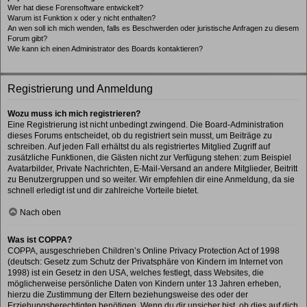
Wer hat diese Forensoftware entwickelt?
Warum ist Funktion x oder y nicht enthalten?
An wen soll ich mich wenden, falls es Beschwerden oder juristische Anfragen zu diesem
Forum gibt?
Wie kann ich einen Administrator des Boards kontaktieren?
Registrierung und Anmeldung
Wozu muss ich mich registrieren?
Eine Registrierung ist nicht unbedingt zwingend. Die Board-Administration
dieses Forums entscheidet, ob du registriert sein musst, um Beiträge zu
schreiben. Auf jeden Fall erhältst du als registriertes Mitglied Zugriff auf
zusätzliche Funktionen, die Gästen nicht zur Verfügung stehen: zum Beispiel
Avatarbilder, Private Nachrichten, E-Mail-Versand an andere Mitglieder, Beitritt
zu Benutzergruppen und so weiter. Wir empfehlen dir eine Anmeldung, da sie
schnell erledigt ist und dir zahlreiche Vorteile bietet.
Nach oben
Was ist COPPA?
COPPA, ausgeschrieben Children’s Online Privacy Protection Act of 1998
(deutsch: Gesetz zum Schutz der Privatsphäre von Kindern im Internet von
1998) ist ein Gesetz in den USA, welches festlegt, dass Websites, die
möglicherweise persönliche Daten von Kindern unter 13 Jahren erheben,
hierzu die Zustimmung der Eltern beziehungsweise des oder der
Erziehungsberechtigten benötigen. Wenn du dir unsicher bist, ob dies auf dich