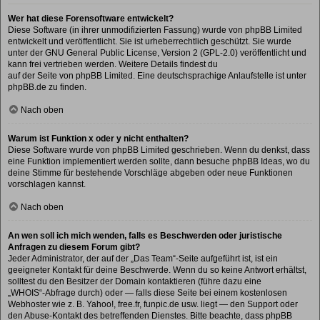
Wer hat diese Forensoftware entwickelt?
Diese Software (in ihrer unmodifizierten Fassung) wurde von
phpBB Limited
entwickelt und veröffentlicht. Sie ist urheberrechtlich geschützt. Sie wurde
unter der GNU General Public License, Version 2 (GPL-2.0) veröffentlicht und
kann frei vertrieben werden. Weitere Details findest du
auf der Seite von phpBB Limited
. Eine deutschsprachige Anlaufstelle ist unter
phpBB.de
zu finden.
Nach oben
Warum ist Funktion x oder y nicht enthalten?
Diese Software wurde von phpBB Limited geschrieben. Wenn du denkst, dass
eine Funktion implementiert werden sollte, dann besuche
phpBB Ideas
, wo du
deine Stimme für bestehende Vorschläge abgeben oder neue Funktionen
vorschlagen kannst.
Nach oben
An wen soll ich mich wenden, falls es Beschwerden oder juristische
Anfragen zu diesem Forum gibt?
Jeder Administrator, der auf der „Das Team“-Seite aufgeführt ist, ist ein
geeigneter Kontakt für deine Beschwerde. Wenn du so keine Antwort erhältst,
solltest du den Besitzer der Domain kontaktieren (führe dazu eine
„WHOIS“-Abfrage
durch) oder — falls diese Seite bei einem kostenlosen
Webhoster wie z. B. Yahoo!, free.fr, funpic.de usw. liegt — den Support oder
den Abuse-Kontakt des betreffenden Dienstes. Bitte beachte, dass phpBB