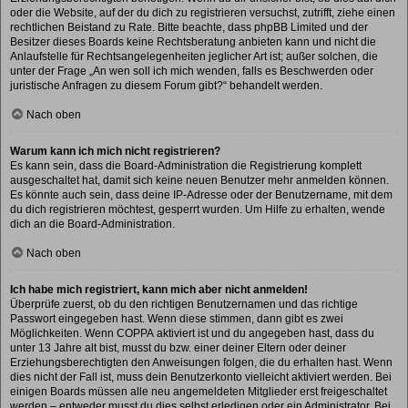
oder die Website, auf der du dich zu registrieren versuchst, zutrifft, ziehe einen
rechtlichen Beistand zu Rate. Bitte beachte, dass phpBB Limited und der
Besitzer dieses Boards keine Rechtsberatung anbieten kann und nicht die
Anlaufstelle für Rechtsangelegenheiten jeglicher Art ist; außer solchen, die
unter der Frage „An wen soll ich mich wenden, falls es Beschwerden oder
juristische Anfragen zu diesem Forum gibt?“ behandelt werden.
Nach oben
Warum kann ich mich nicht registrieren?
Es kann sein, dass die Board-Administration die Registrierung komplett
ausgeschaltet hat, damit sich keine neuen Benutzer mehr anmelden können.
Es könnte auch sein, dass deine IP-Adresse oder der Benutzername, mit dem
du dich registrieren möchtest, gesperrt wurden. Um Hilfe zu erhalten, wende
dich an die Board-Administration.
Nach oben
Ich habe mich registriert, kann mich aber nicht anmelden!
Überprüfe zuerst, ob du den richtigen Benutzernamen und das richtige
Passwort eingegeben hast. Wenn diese stimmen, dann gibt es zwei
Möglichkeiten. Wenn
COPPA
aktiviert ist und du angegeben hast, dass du
unter 13 Jahre alt bist, musst du bzw. einer deiner Eltern oder deiner
Erziehungsberechtigten den Anweisungen folgen, die du erhalten hast. Wenn
dies nicht der Fall ist, muss dein Benutzerkonto vielleicht aktiviert werden. Bei
einigen Boards müssen alle neu angemeldeten Mitglieder erst freigeschaltet
werden – entweder musst du dies selbst erledigen oder ein Administrator. Bei