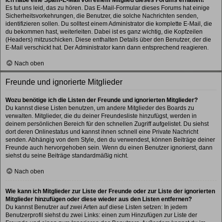
Es tut uns leid, das zu hören. Das E-Mail-Formular dieses Forums hat einige
Sicherheitsvorkehrungen, die Benutzer, die solche Nachrichten senden,
identifizieren sollen. Du solltest einem Administrator die komplette E-Mail, die
du bekommen hast, weiterleiten. Dabei ist es ganz wichtig, die Kopfzeilen
(Headers) mitzuschicken. Diese enthalten Details über den Benutzer, der die
E-Mail verschickt hat. Der Administrator kann dann entsprechend reagieren.
Nach oben
Freunde und ignorierte Mitglieder
Wozu benötige ich die Listen der Freunde und ignorierten Mitglieder?
Du kannst diese Listen benutzen, um andere Mitglieder des Boards zu
verwalten. Mitglieder, die du deiner Freundesliste hinzufügst, werden in
deinem persönlichen Bereich für den schnellen Zugriff aufgelistet. Du siehst
dort deren Onlinestatus und kannst ihnen schnell eine Private Nachricht
senden. Abhängig von dem Style, den du verwendest, können Beiträge deiner
Freunde auch hervorgehoben sein. Wenn du einen Benutzer ignorierst, dann
siehst du seine Beiträge standardmäßig nicht.
Nach oben
Wie kann ich Mitglieder zur Liste der Freunde oder zur Liste der ignorierten
Mitglieder hinzufügen oder diese wieder aus den Listen entfernen?
Du kannst Benutzer auf zwei Arten auf diese Listen setzen: In jedem
Benutzerprofil siehst du zwei Links: einen zum Hinzufügen zur Liste der