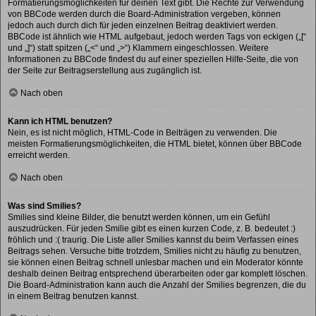
Formatierungsmöglichkeiten für deinen Text gibt. Die Rechte zur Verwendung
von BBCode werden durch die Board-Administration vergeben, können
jedoch auch durch dich für jeden einzelnen Beitrag deaktiviert werden.
BBCode ist ähnlich wie HTML aufgebaut, jedoch werden Tags von eckigen („[“
und „]“) statt spitzen („<“ und „>“) Klammern eingeschlossen. Weitere
Informationen zu BBCode findest du auf einer speziellen Hilfe-Seite, die von
der Seite zur Beitragserstellung aus zugänglich ist.
Nach oben
Kann ich HTML benutzen?
Nein, es ist nicht möglich, HTML-Code in Beiträgen zu verwenden. Die
meisten Formatierungsmöglichkeiten, die HTML bietet, können über BBCode
erreicht werden.
Nach oben
Was sind Smilies?
Smilies sind kleine Bilder, die benutzt werden können, um ein Gefühl
auszudrücken. Für jeden Smilie gibt es einen kurzen Code, z. B. bedeutet :)
fröhlich und :( traurig. Die Liste aller Smilies kannst du beim Verfassen eines
Beitrags sehen. Versuche bitte trotzdem, Smilies nicht zu häufig zu benutzen,
sie können einen Beitrag schnell unlesbar machen und ein Moderator könnte
deshalb deinen Beitrag entsprechend überarbeiten oder gar komplett löschen.
Die Board-Administration kann auch die Anzahl der Smilies begrenzen, die du
in einem Beitrag benutzen kannst.