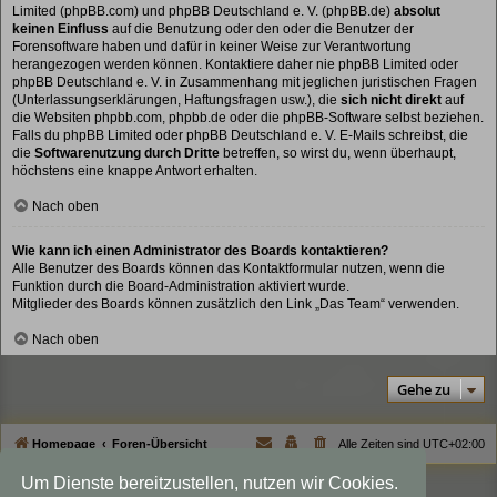
Limited (phpBB.com) und phpBB Deutschland e. V. (phpBB.de)
absolut
keinen Einfluss
auf die Benutzung oder den oder die Benutzer der
Forensoftware haben und dafür in keiner Weise zur Verantwortung
herangezogen werden können. Kontaktiere daher nie phpBB Limited oder
phpBB Deutschland e. V. in Zusammenhang mit jeglichen juristischen Fragen
(Unterlassungserklärungen, Haftungsfragen usw.), die
sich nicht direkt
auf
die Websiten phpbb.com, phpbb.de oder die phpBB-Software selbst beziehen.
Falls du phpBB Limited oder phpBB Deutschland e. V. E-Mails schreibst, die
die
Softwarenutzung durch Dritte
betreffen, so wirst du, wenn überhaupt,
höchstens eine knappe Antwort erhalten.
Nach oben
Wie kann ich einen Administrator des Boards kontaktieren?
Alle Benutzer des Boards können das Kontaktformular nutzen, wenn die
Funktion durch die Board-Administration aktiviert wurde.
Mitglieder des Boards können zusätzlich den Link „Das Team“ verwenden.
Nach oben
Gehe zu
Homepage
Foren-Übersicht
Alle Zeiten sind
UTC+02:00
Um Dienste bereitzustellen, nutzen wir Cookies.
Viewlegend Icon-Legende