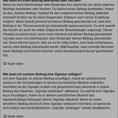
Wie kann ich einen Beitrag bearbeiten oder löschen?
Wenn du nicht Administrator oder Moderator bist, kannst du nur deine eigenen
Beiträge bearbeiten oder löschen. Du kannst einen Beitrag bearbeiten, indem
du das „Ändere Beitrag“-Symbol für den entsprechenden Beitrag anklickst;
eventuell ist dies nur für einen begrenzten Zeitraum nach seiner Erstellung
möglich. Wenn bereits jemand auf deinen Beitrag geantwortet hat, wird dein
Beitrag in der Themenansicht als überarbeitet gekennzeichnet. Es wird sowohl
die Anzahl als auch der letzte Zeitpunkt der Bearbeitungen angezeigt. Dieser
Hinweis erscheint nicht, wenn noch niemand auf deinen Beitrag geantwortet
hat oder wenn ein Administrator oder Moderator deinen Beitrag überarbeitet
hat. Diese können jedoch, falls sie es für nötig halten, eine Notiz hinterlassen,
warum dein Beitrag überarbeitet wurde. Bitte beachte, dass normale Benutzer
einen Beitrag nicht löschen können, wenn bereits jemand darauf geantwortet
hat.
Nach oben
Wie kann ich meinem Beitrag eine Signatur anfügen?
Um eine Signatur an deinen Beitrag anzufügen, musst du zunächst eine
solche in den Einstellungen in deinem persönlichen Bereich entwerfen.
Nachdem du die Signatur erstellt und gespeichert hast, kannst du in jedem
Beitrag das Kästchen „Signatur anhängen“ aktivieren. Du kannst eine Signatur
auch hinzufügen, indem du in deinem persönlichen Bereich das
standardmäßige Anhängen deiner Signatur aktivierst. Wenn du einen
einzelnen Beitrag dennoch ohne Signatur verfassen möchtest, so kannst du
dort einfach das Kontrollkästchen „Signatur anhängen“ wieder deaktivieren.
Nach oben